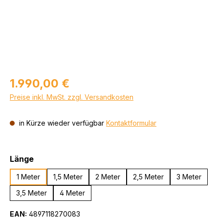
Regulärer Preis:
1.990,00 €
Preise inkl. MwSt. zzgl. Versandkosten
in Kürze wieder verfügbar
Kontaktformular
auswählen
Länge
1 Meter
1,5 Meter
2 Meter
2,5 Meter
3 Meter
3,5 Meter
4 Meter
EAN:
4897118270083