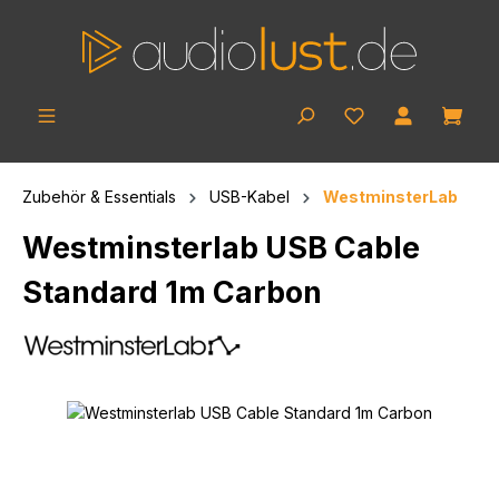
Zum Hauptinhalt springen
Ware
Zubehör & Essentials
USB-Kabel
WestminsterLab
Westminsterlab USB Cable
Standard 1m Carbon
Bildergalerie überspringen