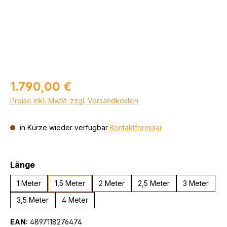
Regulärer Preis:
1.790,00 €
Preise inkl. MwSt. zzgl. Versandkosten
in Kürze wieder verfügbar
Kontaktformular
auswählen
Länge
1 Meter
1,5 Meter
2 Meter
2,5 Meter
3 Meter
3,5 Meter
4 Meter
EAN:
4897118276474