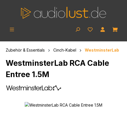
Zum Hauptinhalt springen
Ware
Zubehör & Essentials
Cinch-Kabel
WestminsterLab
WestminsterLab RCA Cable
Entree 1.5M
Bildergalerie überspringen