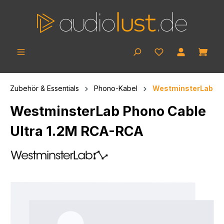
Zum Hauptinhalt springen
Ware
Zubehör & Essentials
Phono-Kabel
WestminsterLab
WestminsterLab Phono Cable
Ultra 1.2M RCA-RCA
Bildergalerie überspringen