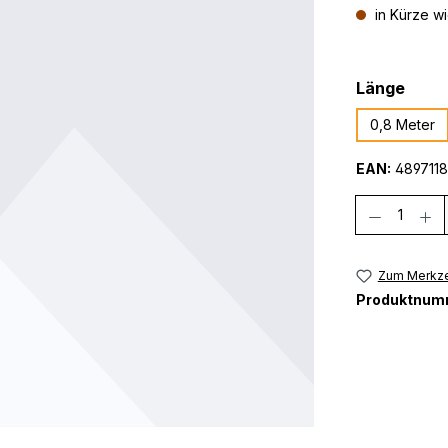
in Kürze w
ausw
Länge
0,8 Meter
EAN:
4897118
Anzahl
Zum Merkze
Produktnum