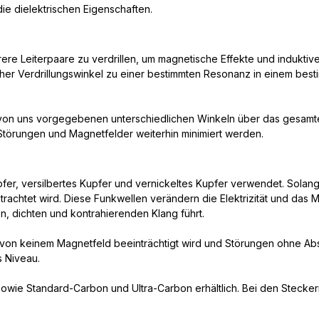
die dielektrischen Eigenschaften.
hrere Leiterpaare zu verdrillen, um magnetische Effekte und indukti
licher Verdrillungswinkel zu einer bestimmten Resonanz in einem b
u von uns vorgegebenen unterschiedlichen Winkeln über das gesamte
törungen und Magnetfelder weiterhin minimiert werden.
upfer, versilbertes Kupfer und vernickeltes Kupfer verwendet. Sola
rachtet wird. Diese Funkwellen verändern die Elektrizität und das 
, dichten und kontrahierenden Klang führt.
e von keinem Magnetfeld beeinträchtigt wird und Störungen ohne Abs
s Niveau.
sowie Standard-Carbon und Ultra-Carbon erhältlich. Bei den Stecker