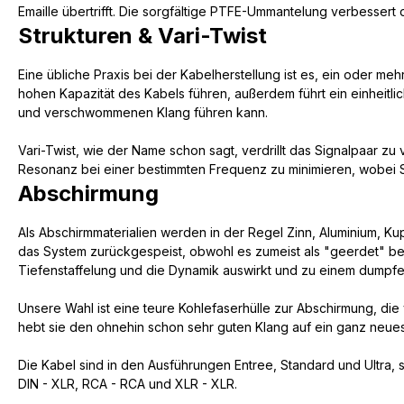
Emaille übertrifft. Die sorgfältige PTFE-Ummantelung verbessert 
Strukturen & Vari-Twist
Eine übliche Praxis bei der Kabelherstellung ist es, ein oder me
hohen Kapazität des Kabels führen, außerdem führt ein einheit
und verschwommenen Klang führen kann.
Vari-Twist, wie der Name schon sagt, verdrillt das Signalpaar z
Resonanz bei einer bestimmten Frequenz zu minimieren, wobei S
Abschirmung
Als Abschirmmaterialien werden in der Regel Zinn, Aluminium, K
das System zurückgespeist, obwohl es zumeist als "geerdet" bet
Tiefenstaffelung und die Dynamik auswirkt und zu einem dumpfen
Unsere Wahl ist eine teure Kohlefaserhülle zur Abschirmung, di
hebt sie den ohnehin schon sehr guten Klang auf ein ganz neue
Die Kabel sind in den Ausführungen Entree, Standard und Ultra, 
DIN - XLR, RCA - RCA und XLR - XLR.