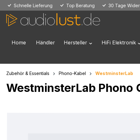
Schnelle Lieferung
Top Beratung
30 Tage Widerr
 Hauptinhalt springen
Zur Suche springen
Zur Hauptnavigation springen
Home
Händler
Hersteller
HiFi Elektronik
Öffne oder Schließe das
Ö
Zubehör & Essentials
Phono-Kabel
WestminsterLab
WestminsterLab Phono 
Bildergalerie überspringen