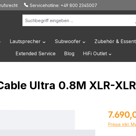
ufsrecht
Servicehotline:
+49 800 2345007
Lautsprecher
Subwoofer
Zubehör & Essenti
 Dropdown der Kategorie Hersteller
ffne oder Schließe das Dropdown der Kategorie HiFi Elektronik
Öffne oder Schließe das Dropdown der Katego
Öffne oder Schließe das 
Extended Service
Blog
HiFi Outlet
Öffne oder Sc
Cable Ultra 0.8M XLR-XLR
Regulärer Prei
7.690,
Preise inkl. 