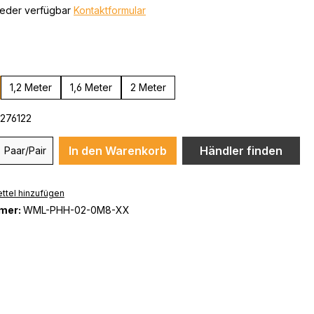
ieder verfügbar
Kontaktformular
ählen
1,2 Meter
1,6 Meter
2 Meter
276122
In den Warenkorb
Händler finden
Paar/Pair
ttel hinzufügen
mer:
WML-PHH-02-0M8-XX