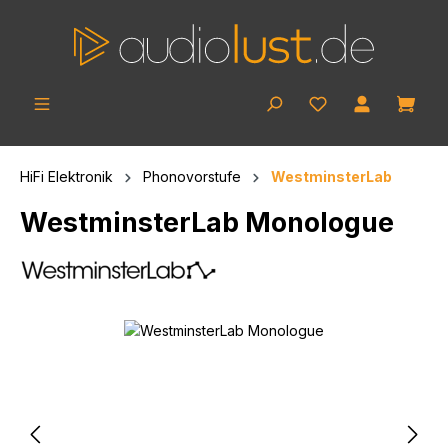
Zum Hauptinhalt springen
Ware
HiFi Elektronik
Phonovorstufe
WestminsterLab
WestminsterLab Monologue
Bildergalerie überspringen