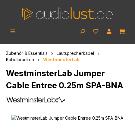
Zum Hauptinhalt springen
Ware
Zubehör & Essentials
Lautsprecherkabel
Kabelbrücken
WestminsterLab
WestminsterLab Jumper
Cable Entree 0.25m SPA-BNA
Bildergalerie überspringen