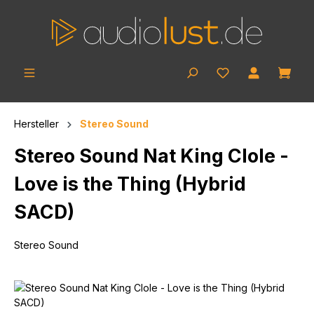
Zum Hauptinhalt springen
Ware
Hersteller
Stereo Sound
Stereo Sound Nat King Clole -
Love is the Thing (Hybrid
SACD)
Stereo Sound
Bildergalerie überspringen