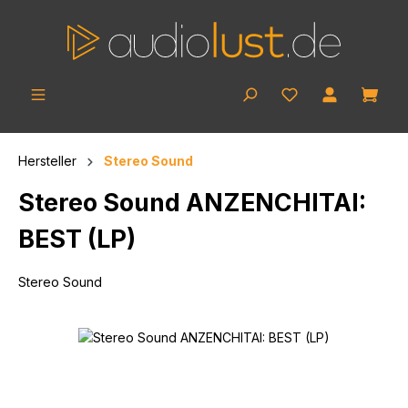
Zum Hauptinhalt springen
Ware
Hersteller
Stereo Sound
Stereo Sound ANZENCHITAI:
BEST (LP)
Stereo Sound
Bildergalerie überspringen