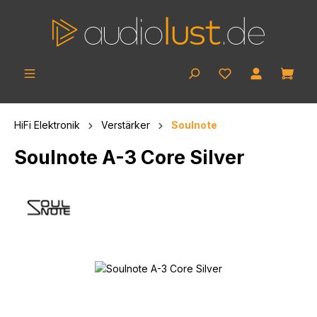
Zum Hauptinhalt springen
Ware
HiFi Elektronik
Verstärker
Soulnote
Soulnote A-3 Core Silver
Bildergalerie überspringen