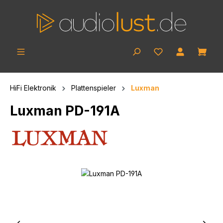
Zum Hauptinhalt springen
Ware
HiFi Elektronik
Plattenspieler
Luxman
Luxman PD-191A
Bildergalerie überspringen