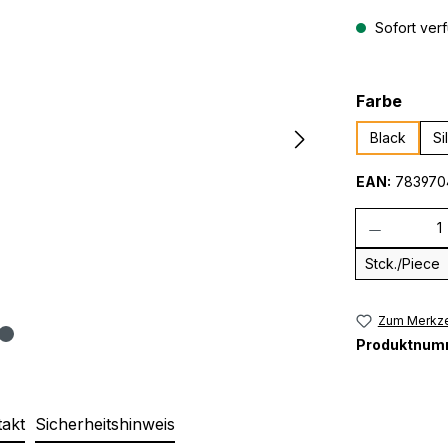
Sofort verf
ausw
Farbe
Black
Si
EAN:
783970
Anzahl
Stck./Piece
Zum Merkze
Produktnum
takt
Sicherheitshinweis