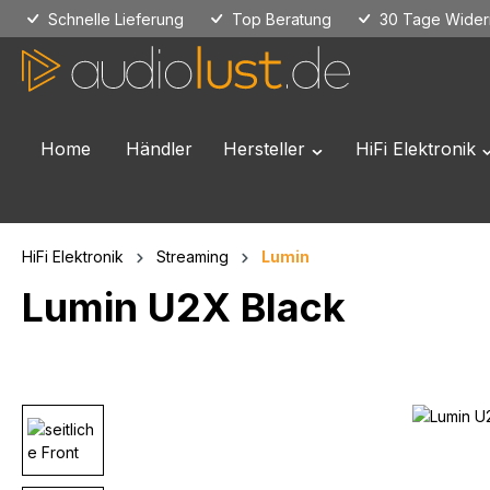
Schnelle Lieferung
Top Beratung
30 Tage Widerr
 Hauptinhalt springen
Zur Suche springen
Zur Hauptnavigation springen
Home
Händler
Hersteller
HiFi Elektronik
Öffne oder Schließe das
Ö
HiFi Elektronik
Streaming
Lumin
Lumin U2X Black
Bildergalerie überspringen