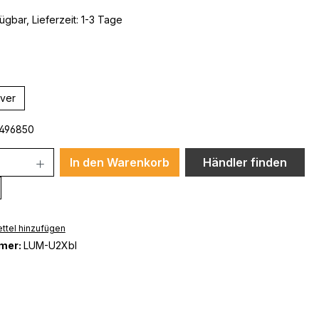
ügbar, Lieferzeit: 1-3 Tage
ählen
lver
496850
In den Warenkorb
Händler finden
ttel hinzufügen
mer:
LUM-U2Xbl