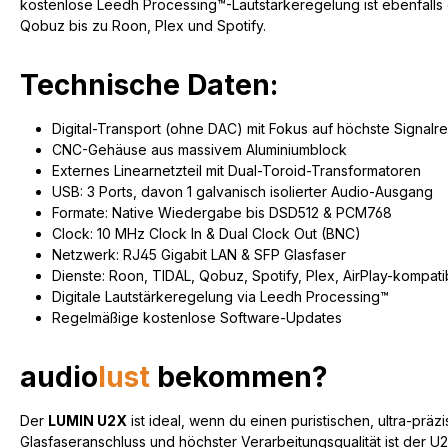
kostenlose Leedh Processing™-Lautstärkeregelung ist ebenfalls e
Qobuz bis zu Roon, Plex und Spotify.
Technische Daten:
Digital-Transport (ohne DAC) mit Fokus auf höchste Signalre
CNC-Gehäuse aus massivem Aluminiumblock
Externes Linearnetzteil mit Dual-Toroid-Transformatoren
USB: 3 Ports, davon 1 galvanisch isolierter Audio-Ausgang
Formate: Native Wiedergabe bis DSD512 & PCM768
Clock: 10 MHz Clock In & Dual Clock Out (BNC)
Netzwerk: RJ45 Gigabit LAN & SFP Glasfaser
Dienste: Roon, TIDAL, Qobuz, Spotify, Plex, AirPlay-kompati
Digitale Lautstärkeregelung via Leedh Processing™
Regelmäßige kostenlose Software-Updates
audio
lust
bekommen?
Der
LUMIN U2X
ist ideal, wenn du einen puristischen, ultra-prä
Glasfaseranschluss und höchster Verarbeitungsqualität ist der U2