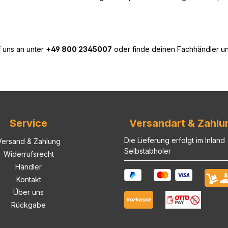
f uns an unter
+49 800 2345007
oder finde deinen Fachhändler u
Service
Versandart & Zahlu
Die Lieferung erfolgt im Inland
Versand & Zahlung
Selbstabholer
Widerrufsrecht
Händler
Kontakt
Über uns
Rückgabe