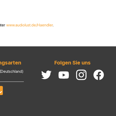
nter
www.audiolust.de/Haendler
.
ngsarten
Folgen Sie uns
 (Deutschland)