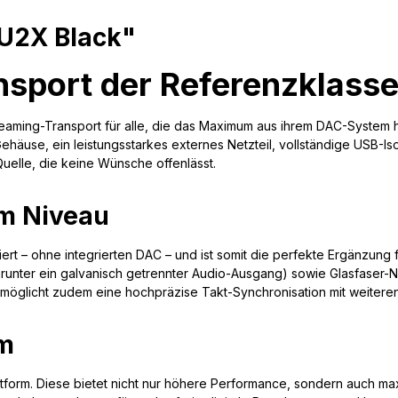
 U2X Black"
nsport der Referenzklass
treaming-Transport für alle, die das Maximum aus ihrem DAC-Syste
ehäuse, ein leistungsstarkes externes Netzteil, vollständige USB-Is
uelle, die keine Wünsche offenlässt.
em Niveau
iert – ohne integrierten DAC – und ist somit die perfekte Ergänzung
ter ein galvanisch getrennter Audio-Ausgang) sowie Glasfaser-Net
) ermöglicht zudem eine hochpräzise Takt-Synchronisation mit weiteren
rm
tform. Diese bietet nicht nur höhere Performance, sondern auch max