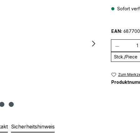
Sofort verf
EAN:
687700
Anzahl
Stck./Piece
Zum Merkze
Produktnum
takt
Sicherheitshinweis