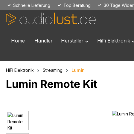
Schnelle Lieferung
Top Beratung
30 Tage Widerr
 Hauptinhalt springen
Zur Suche springen
Zur Hauptnavigation springen
Home
Händler
Hersteller
HiFi Elektronik
Öffne oder Schließe das
Ö
HiFi Elektronik
Streaming
Lumin
Lumin Remote Kit
Bildergalerie überspringen