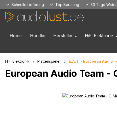
Schnelle Lieferung
Top Beratung
30 Tage Widerr
 Hauptinhalt springen
Zur Suche springen
Zur Hauptnavigation springen
Home
Händler
Hersteller
HiFi Elektronik
Öffne oder Schließe das
Ö
HiFi Elektronik
Plattenspieler
E.A.T. - European Audio 
European Audio Team - 
Bildergalerie überspringen