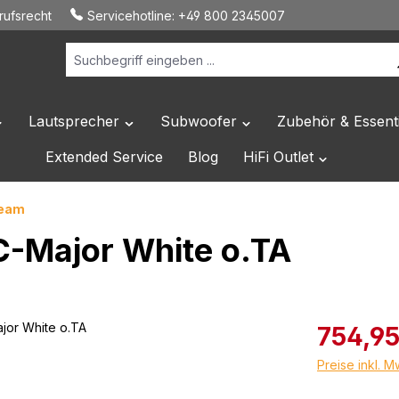
ufsrecht
Servicehotline:
+49 800 2345007
Lautsprecher
Subwoofer
Zubehör & Essenti
 Dropdown der Kategorie Hersteller
ffne oder Schließe das Dropdown der Kategorie HiFi Elektronik
Öffne oder Schließe das Dropdown der Katego
Öffne oder Schließe das 
Extended Service
Blog
HiFi Outlet
Öffne oder Sc
Team
C-Major White o.TA
Verkaufspreis
754,95
Preise inkl. 