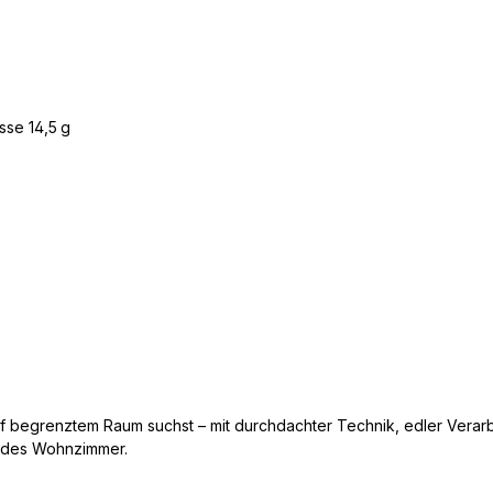
sse 14,5 g
auf begrenztem Raum suchst – mit durchdachter Technik, edler Vera
jedes Wohnzimmer.