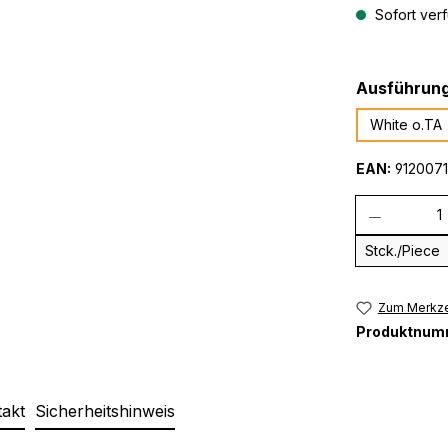
Sofort verf
Ausführun
White o.TA
EAN:
9120071
Anzahl
Stck./Piece
Zum Merkze
Produktnum
takt
Sicherheitshinweis