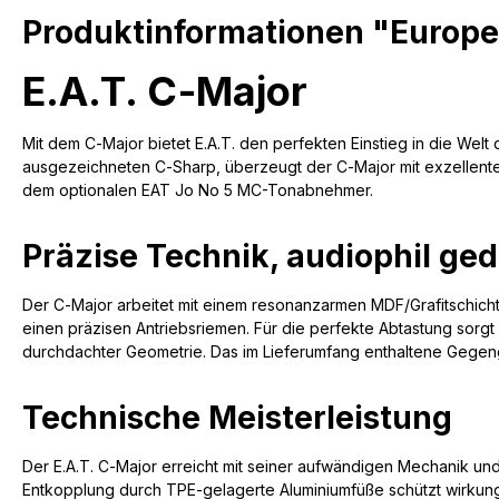
Produktinformationen "Europe
E.A.T. C‑Major
Mit dem C‑Major bietet E.A.T. den perfekten Einstieg in die Wel
ausgezeichneten C‑Sharp, überzeugt der C‑Major mit exzellenter
dem optionalen EAT Jo No 5 MC-Tonabnehmer.
Präzise Technik, audiophil ge
Der C‑Major arbeitet mit einem resonanzarmen MDF/Grafitschicht-
einen präzisen Antriebsriemen. Für die perfekte Abtastung sorg
durchdachter Geometrie. Das im Lieferumfang enthaltene Gegengewi
Technische Meisterleistung
Der E.A.T. C‑Major erreicht mit seiner aufwändigen Mechanik u
Entkopplung durch TPE-gelagerte Aluminiumfüße schützt wirkung