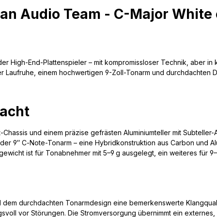
an Audio Team - C-Major White 
t der High-End-Plattenspieler – mit kompromissloser Technik, aber 
 Laufruhe, einem hochwertigen 9-Zoll-Tonarm und durchdachten Deta
dacht
Chassis und einem präzise gefrästen Aluminiumteller mit Subteller-
t der 9″ C‑Note-Tonarm – eine Hybridkonstruktion aus Carbon und Al
cht ist für Tonabnehmer mit 5–9 g ausgelegt, ein weiteres für 9–17 
nd dem durchdachten Tonarmdesign eine bemerkenswerte Klangqualitä
svoll vor Störungen. Die Stromversorgung übernimmt ein externes, 