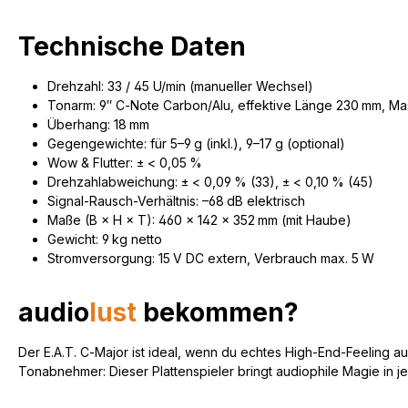
Technische Daten
Drehzahl: 33 / 45 U/min (manueller Wechsel)
Tonarm: 9″ C‑Note Carbon/Alu, effektive Länge 230 mm, Ma
Überhang: 18 mm
Gegengewichte: für 5–9 g (inkl.), 9–17 g (optional)
Wow & Flutter: ± < 0,05 %
Drehzahlabweichung: ± < 0,09 % (33), ± < 0,10 % (45)
Signal-Rausch-Verhältnis: –68 dB elektrisch
Maße (B × H × T): 460 × 142 × 352 mm (mit Haube)
Gewicht: 9 kg netto
Stromversorgung: 15 V DC extern, Verbrauch max. 5 W
audio
lust
bekommen?
Der E.A.T. C‑Major ist ideal, wenn du echtes High-End-Feeling 
Tonabnehmer: Dieser Plattenspieler bringt audiophile Magie in 