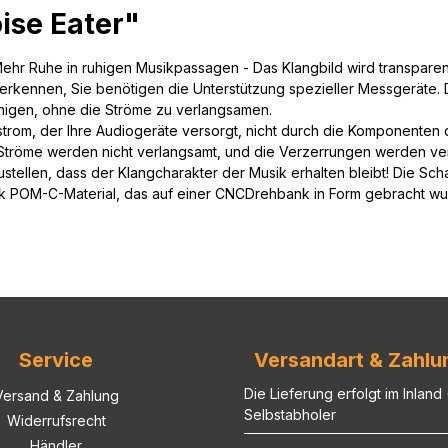
ise Eater"
Mehr Ruhe in ruhigen Musikpassagen - Das Klangbild wird transparen
rkennen, Sie benötigen die Unterstützung spezieller Messgeräte. D
einigen, ohne die Ströme zu verlangsamen.
zstrom, der Ihre Audiogeräte versorgt, nicht durch die Komponenten de
 Ströme werden nicht verlangsamt, und die Verzerrungen werden v
stellen, dass der Klangcharakter der Musik erhalten bleibt! Die Sc
ck POM-C-Material, das auf einer CNCDrehbank in Form gebracht wurde. 
Service
Versandart & Zahlu
Die Lieferung erfolgt im Inland
Versand & Zahlung
Selbstabholer
Widerrufsrecht
Händler