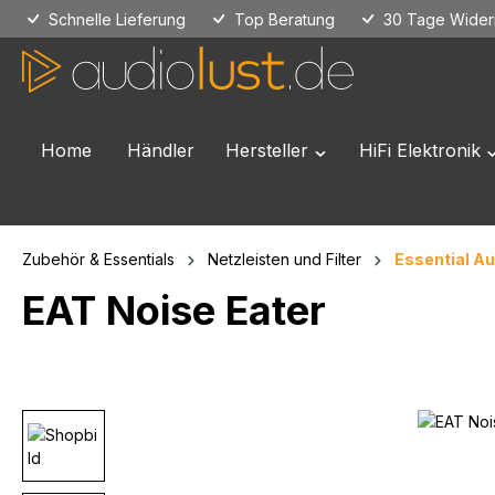
Schnelle Lieferung
Top Beratung
30 Tage Widerr
 Hauptinhalt springen
Zur Suche springen
Zur Hauptnavigation springen
Home
Händler
Hersteller
HiFi Elektronik
Öffne oder Schließe das
Ö
Zubehör & Essentials
Netzleisten und Filter
Essential Au
EAT Noise Eater
Bildergalerie überspringen