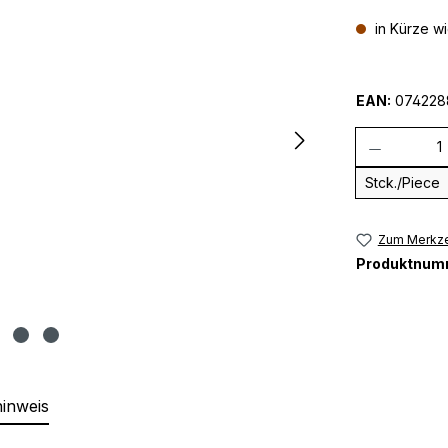
in Kürze w
EAN:
074228
Anzahl
Stck./Piece
Zum Merkze
Produktnum
hinweis