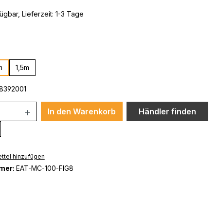
ügbar, Lieferzeit: 1-3 Tage
ählen
m
1,5m
8392001
In den Warenkorb
Händler finden
ttel hinzufügen
mer:
EAT-MC-100-FIG8