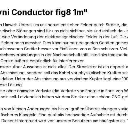
ni Conductor fig8 1m"
 Umwelt. Überall um uns herum entstehen Felder durch Ströme, die d
sche Störungen sind für uns nicht sichtbar, sie sind einfach da. J
eine Veränderung der elektromagnetischen Felder in der Luft. Die 
ie Felder noch messbar. Dies kann nur mit geeigneten Geräten geme
chlossenen Geräte besser vor Einflüssen von außen schützen. Viel
wischenverbindungen in der Nachbarschaft trifft. Interlinks transpor
eräte äußerst empfindlich für Interferenzen.
ere. Aber Aussehen ist nicht alles! Der Stromleiter ist ein doppel
s Abschirmung, sondern soll das Kabel vor physikalischen Kräften sc
dation. Unter der Abschirmung aus verzinntem Kupfer liegt eine 1
iese Lösung!
 ohne ohmsche Verluste (die Verluste von Energie in Form von Wärm
s sein soll. Letztendlich haben wir dem Stecker eine schöne CNC-ge
 von kleinen Änderungen bis hin zu großen Überraschungen variiere
rafischeres Klangbild. Eine qualitativ hochwertige Aufnahme mit durc
Dieser Hintergrund wird von unseren Benutzern am häufigsten als "