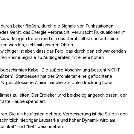
urch Leiter fließen, durch die Signale von Funkstationen,
edes Gerät, das Energie verbraucht, verursacht Fluktuationen im
Auswirkungen treten rund um das Gerät selbst und auf seine
ssen werden, nicht mit unseren Ohren.
 wichtiger ist aber, dass das Feld, das durch den schwankenden
tieren kleine Signale zu Audiogeräten mit einem hohen
t abgeschirmtes Kabel. Die äußere Abschirmung besteht NICHT
hützen). Stattdessen hat der Stromleiter eine geflochtene
00% geschlossene Aluminiumfolie zur Unterdrückung hoher
e) zu leiten. Der Erdleiter wird beidseitig angeschlossen, der
fräste Haube spendiert.
n. Die am häufigsten gehörte Verbesserung ist die Stille in den
hschnittlich niedriger Lautstärke und hoher Dynamik wird am
dunkel" und "tief" beschrieben.