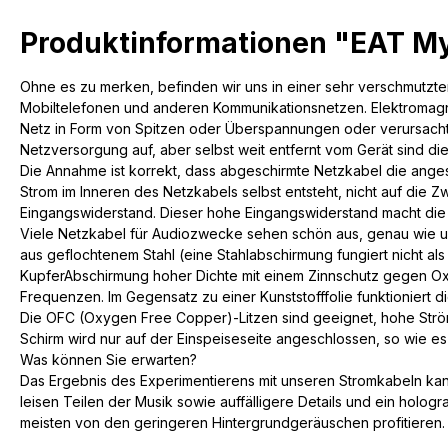
Produktinformationen "EAT My
Ohne es zu merken, befinden wir uns in einer sehr verschmutzten
Mobiltelefonen und anderen Kommunikationsnetzen. Elektromagneti
Netz in Form von Spitzen oder Überspannungen oder verursacht 
Netzversorgung auf, aber selbst weit entfernt vom Gerät sind d
Die Annahme ist korrekt, dass abgeschirmte Netzkabel die anges
Strom im Inneren des Netzkabels selbst entsteht, nicht auf die Z
Eingangswiderstand. Dieser hohe Eingangswiderstand macht die G
Viele Netzkabel für Audiozwecke sehen schön aus, genau wie uns
aus geflochtenem Stahl (eine Stahlabschirmung fungiert nicht al
KupferAbschirmung hoher Dichte mit einem Zinnschutz gegen Oxi
Frequenzen. Im Gegensatz zu einer Kunststofffolie funktioniert d
Die OFC (Oxygen Free Copper)-Litzen sind geeignet, hohe Ströme
Schirm wird nur auf der Einspeiseseite angeschlossen, so wie e
Was können Sie erwarten?
Das Ergebnis des Experimentierens mit unseren Stromkabeln kann
leisen Teilen der Musik sowie auffälligere Details und ein holog
meisten von den geringeren Hintergrundgeräuschen profitieren. 