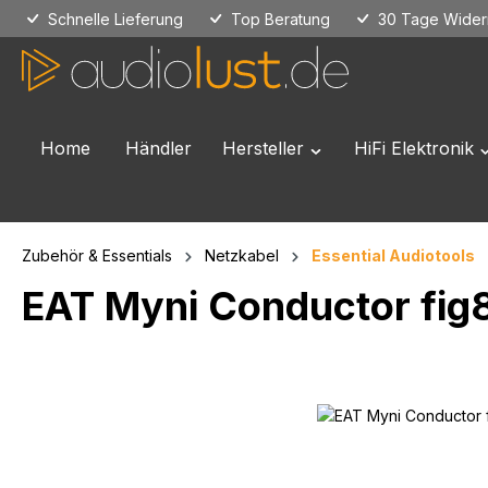
Schnelle Lieferung
Top Beratung
30 Tage Widerr
 Hauptinhalt springen
Zur Suche springen
Zur Hauptnavigation springen
Home
Händler
Hersteller
HiFi Elektronik
Öffne oder Schließe das
Ö
Zubehör & Essentials
Netzkabel
Essential Audiotools
EAT Myni Conductor fig
Bildergalerie überspringen