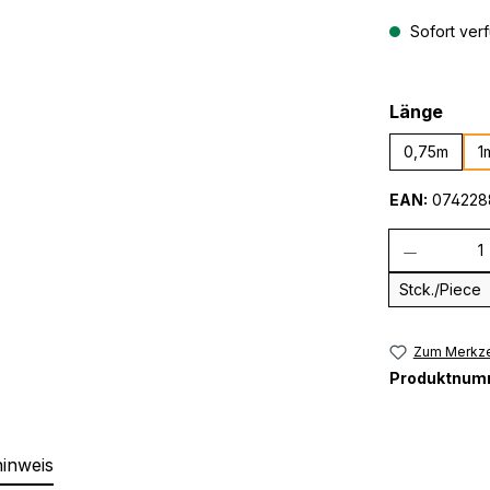
Sofort verf
ausw
Länge
0,75m
1
EAN:
074228
Anzahl
Stck./Piece
Zum Merkze
Produktnum
hinweis