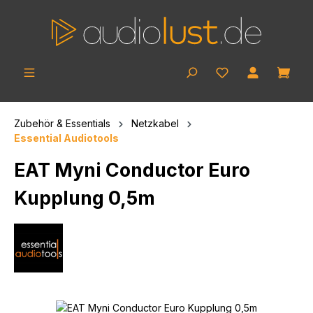
Zum Hauptinhalt springen
Ware
Zubehör & Essentials
Netzkabel
Essential Audiotools
EAT Myni Conductor Euro
Kupplung 0,5m
Bildergalerie überspringen