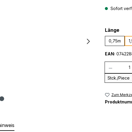
Sofort verf
ausw
Länge
0,75m
1
EAN:
074228
Anzahl
Stck./Piece
Zum Merkze
Produktnum
hinweis