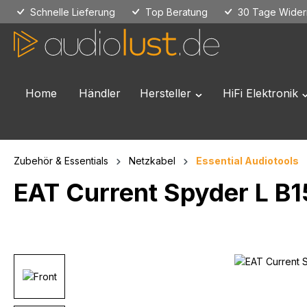
Schnelle Lieferung
Top Beratung
30 Tage Widerr
 Hauptinhalt springen
Zur Suche springen
Zur Hauptnavigation springen
Home
Händler
Hersteller
HiFi Elektronik
Öffne oder Schließe das
Ö
Zubehör & Essentials
Netzkabel
Essential Audiotools
EAT Current Spyder L B
Bildergalerie überspringen