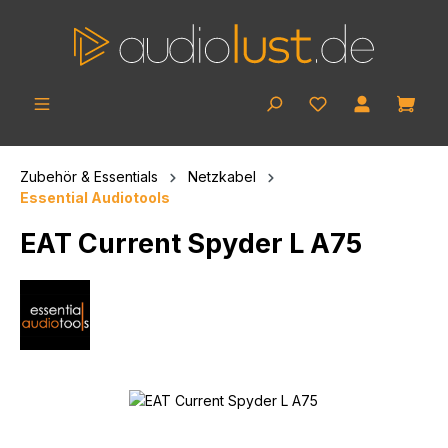
Zum Hauptinhalt springen
Ware
Zubehör & Essentials
Netzkabel
Essential Audiotools
EAT Current Spyder L A75
Bildergalerie überspringen