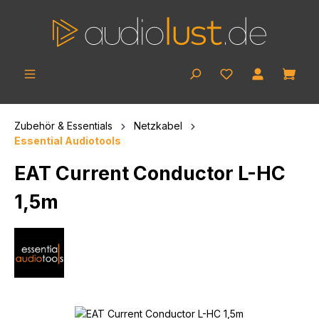
Zum Hauptinhalt springen
Ware
Zubehör & Essentials
Netzkabel
Essential Audiotools
EAT Current Conductor L-HC
1,5m
Bildergalerie überspringen