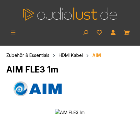
Zum Hauptinhalt springen
Ware
Zubehör & Essentials
HDMI Kabel
AIM
AIM FLE3 1m
Bildergalerie überspringen