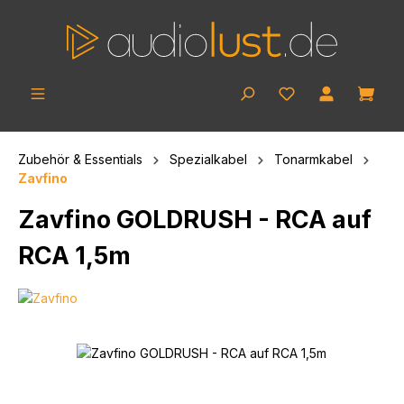
Zum Hauptinhalt springen
Ware
Zubehör & Essentials
Spezialkabel
Tonarmkabel
Zavfino
Zavfino GOLDRUSH - RCA auf
RCA 1,5m
Bildergalerie überspringen