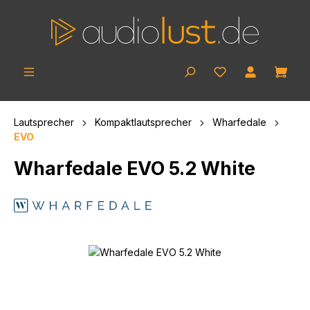
Zum Hauptinhalt springen
Ware
Lautsprecher
Kompaktlautsprecher
Wharfedale
EVO
Wharfedale EVO 5.2 White
Bildergalerie überspringen